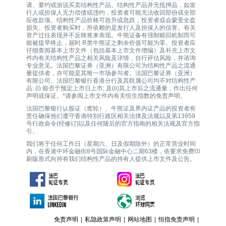
请、要约或游说买卖结构性产品。结构性产品并无抵押品，如发
行人或担保人无力偿债或违约，投资者可能无法收回部份或全部
应收款项。结构性产品价格可急升或急跌，投资者或会蒙受全盘
损失。投资者购买时，所依赖的是发行人及担保人的信誉。有关
资产过往表现并不反映将来表现。牛熊证备有强制赎回机制而可
能被提早终止，届时 R类牛熊证之剩余价值可能为零。投资者应
仔细查阅基本上市文件（包括基本上市文件增编）及补充上市文
件内有关结构性产品之相关风险及详情，自行评估风险，并谘询
专业意见。法国巴黎证券（亚洲）有限公司为结构性产品之流通
量提供者，亦可能是其唯一巿场参与者。法国巴黎证券（亚洲）
有限公司、法国巴黎银行香港分行及其联属公司均不对结构性产
品: (i) 能否于预定上市日上市; 及(ii)其上市后之流通量，作出任何
声明或保证。*请参阅上市文件内有关恒生指数的免责声明。
法国巴黎银行认股证（窝轮）、牛熊证及界内证产品的投资者有
责任确保他们遵守香港特别行政区相关法律及法规以及第13959
号行政命令(经修订)以及任何随后的官方指南的相关法规及官方指
引。
我们将于任何工作日（星期六、日及假期除外）的正常营业时间
内，在香港中环金融街8号国际金融中心二期63楼，依要求免费印
刷版形式向持有我们结构性产品的持有人提供上市文件及公告。
免责声明
|
私隐政策声明
|
网站地图
|
恒指免责声明
|