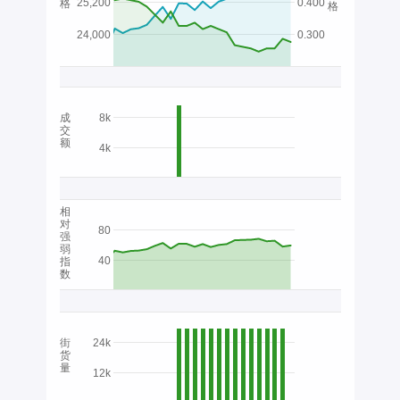
25,200
0.400
格
格
24,000
0.300
成
8k
交
额
4k
相
对
80
强
弱
40
指
数
街
24k
货
量
12k