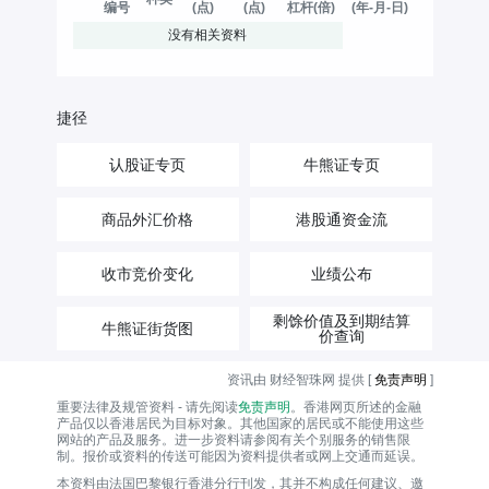
编号
(点)
(点)
杠杆(倍)
(年-月-日)
没有相关资料
捷径
认股证专页
牛熊证专页
商品外汇价格
港股通资金流
收市竞价变化
业绩公布
剩馀价值及到期结算
牛熊证街货图
价查询
资讯由 财经智珠网 提供 [
免责声明
]
重要法律及规管资料 - 请先阅读
免责声明
。香港网页所述的金融
产品仅以香港居民为目标对象。其他国家的居民或不能使用这些
网站的产品及服务。进一步资料请参阅有关个别服务的销售限
制。报价或资料的传送可能因为资料提供者或网上交通而延误。
本资料由法国巴黎银行香港分行刊发，其并不构成任何建议、邀