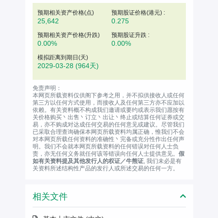
预期相关资产价格(
点
)
预期股证价格(港元) :
25,642
0.275
预期相关资产价格(升跌)
预期股证升跌 :
0.00%
0.00%
模拟距离到期日(天)
2029-03-28
(964天)
免责声明：
本网页所载资料仅供阁下参考之用，并不拟供接收人或任何
第三方以任何方式使用，而接收人及任何第三方亦不应加以
依赖。有关资料概不构成我们邀请或要约或表示我们愿按有
关价格购买丶出售丶订立丶出让丶终止或结算任何证券或交
易，亦不购成对达成任何交易的任何意见或建议。尽管我们
已采取合理查询确保本网页所载资料均属正确，惟我们不会
对本网页所载任何资料的准确性丶完备或充分性作出任何声
明。我们不会就本网页所载资料的任何错误对任何人士负
责，亦无任何义务就任何该等错误向任何人士提供意见。
假
如有关资料提及其他发行人的权证／牛熊证
, 我们未必是有
关资料所述结构性产品的发行人或所述交易的任何一方。
相关文件