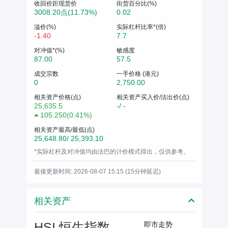
收回价距现货价
街货百分比(%)
3008.20点(11.73%)
0.02
溢价(%)
实际杠杆比率*(倍)
-1.40
7.7
对冲值*(%)
敏感度
87.00
57.5
成交宗数
一手价格 (港元)
0
2,750.00
相关资产价格(点)
相关资产买入价/沽出价(点)
25,635.5
-/ -
105.250
(
0.41%
)
相关资产最高/最低(点)
25,648.80/ 25,393.10
*实际杠杆及对冲值均由法巴的计价模式得出，仅供参考。
最後更新时间: 2026-08-07 15:15 (15分钟延迟)
相关资产
HSI 恒生指数
即市走势