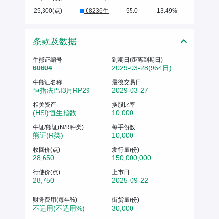
25,300(点)
68236牛
55.0
13.49%
条款及数据
牛熊证编号
到期日(距离到期日)
60604
2029-03-28(964日)
牛熊证名称
最後交易日
恒指法巴I3月RP29
2029-03-27
相关资产
换股比率
(HSI)恒生指数
10,000
牛证/熊证(N/R种类)
每手份数
熊证(R类)
10,000
收回价(点)
发行量(份)
28,650
150,000,000
行使价(点)
上市日
28,750
2025-09-22
财务费用(每年%)
街货量(份)
不适用(不适用%)
30,000