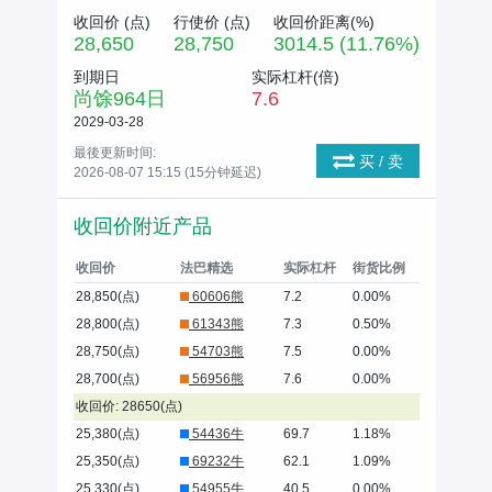
收回价 (
点
)
行使价 (
点
)
收回价距离(%)
28,650
28,750
3014.5 (11.76%)
到期日
实际杠杆(倍)
尚馀
964
日
7.6
2029-03-28
最後更新时间:
买 / 卖
2026-08-07 15:15 (15分钟延迟)
收回价附近产品
收回价
法巴精选
实际杠杆
街货比例
28,850(点)
60606熊
7.2
0.00%
28,800(点)
61343熊
7.3
0.50%
28,750(点)
54703熊
7.5
0.00%
28,700(点)
56956熊
7.6
0.00%
收回价: 28650(点)
25,380(点)
54436牛
69.7
1.18%
25,350(点)
69232牛
62.1
1.09%
25,330(点)
54955牛
40.5
0.00%