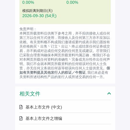
0.00%
0.00%
模拟距离到期日(天)
2026-09-30
(54天)
免责声明：
本网页所载资料仅供阁下参考之用，并不拟供接收人或任何
第三方以任何方式使用，而接收人及任何第三方亦不应加以
依赖。有关资料概不构成我们邀请或要约或表示我们愿按有
关价格购买丶出售丶订立丶出让丶终止或结算任何证券或交
易，亦不购成对达成任何交易的任何意见或建议。尽管我们
已采取合理查询确保本网页所载资料均属正确，惟我们不会
对本网页所载任何资料的准确性丶完备或充分性作出任何声
明。我们不会就本网页所载资料的任何错误对任何人士负
责，亦无任何义务就任何该等错误向任何人士提供意见。
假
如有关资料提及其他发行人的权证／牛熊证
, 我们未必是有
关资料所述结构性产品的发行人或所述交易的任何一方。
相关文件
基本上市文件 (中文)
基本上市文件之增编