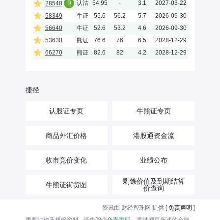
9
认沽
54.95
-
3.1
2027-03-22
28548
58349
牛证
55.6
56.2
5.7
2026-09-30
56640
牛证
52.6
53.2
4.6
2026-09-30
53630
熊证
76.6
76
6.5
2028-12-29
66270
熊证
82.6
82
4.2
2028-12-29
捷径
认股证专页
牛熊证专页
商品外汇价格
港股通资金流
收市竞价变化
业绩公布
剩馀价值及到期结算
牛熊证街货图
价查询
资讯由 财经智珠网 提供 [
免责声明
]