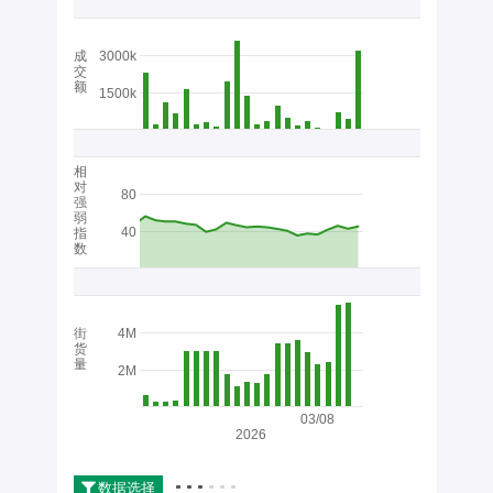
成
3000k
交
额
1500k
相
对
80
强
弱
40
指
数
街
4M
货
量
2M
03/08
2026
数据选择