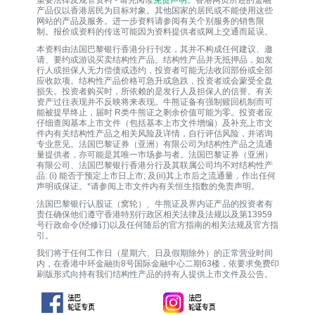
重要法律及规管资料 - 请先阅读
免责声明
。香港网页所述的金融
产品仅以香港居民为目标对象。其他国家的居民或不能使用这些
网站的产品及服务。进一步资料请参阅有关个别服务的销售限
制。报价或资料的传送可能因为资料提供者或网上交通而延误。
本资料由法国巴黎银行香港分行刊发，其并不构成任何建议、邀
请、要约或游说买卖结构性产品。结构性产品并无抵押品，如发
行人或担保人无力偿债或违约，投资者可能无法收回部份或全部
应收款项。结构性产品价格可急升或急跌，投资者或会蒙受全盘
损失。投资者购买时，所依赖的是发行人及担保人的信誉。有关
资产过往表现并不反映将来表现。牛熊证备有强制赎回机制而可
能被提早终止，届时 R类牛熊证之剩余价值可能为零。投资者应
仔细查阅基本上市文件（包括基本上市文件增编）及补充上市文
件内有关结构性产品之相关风险及详情，自行评估风险，并谘询
专业意见。法国巴黎证券（亚洲）有限公司为结构性产品之流通
量提供者，亦可能是其唯一巿场参与者。法国巴黎证券（亚洲）
有限公司、法国巴黎银行香港分行及其联属公司均不对结构性产
品: (i) 能否于预定上市日上市; 及(ii)其上市后之流通量，作出任何
声明或保证。*请参阅上市文件内有关恒生指数的免责声明。
法国巴黎银行认股证（窝轮）、牛熊证及界内证产品的投资者有
责任确保他们遵守香港特别行政区相关法律及法规以及第13959
号行政命令(经修订)以及任何随后的官方指南的相关法规及官方指
引。
我们将于任何工作日（星期六、日及假期除外）的正常营业时间
内，在香港中环金融街8号国际金融中心二期63楼，依要求免费印
刷版形式向持有我们结构性产品的持有人提供上市文件及公告。