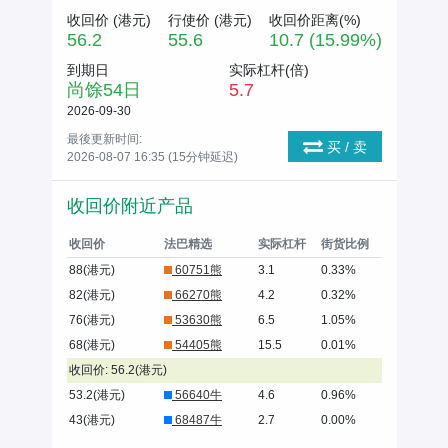
收回价 (
港元
)
行使价 (
港元
)
收回价距离(%)
56.2
55.6
10.7 (15.99%)
到期日
实际杠杆(倍)
尚馀
54
日
5.7
2026-09-30
最後更新时间:
买 / 卖
2026-08-07 16:35 (15分钟延迟)
收回价附近产品
收回价
法巴精选
实际杠杆
街货比例
88(港元)
60751熊
3.1
0.33%
82(港元)
66270熊
4.2
0.32%
76(港元)
53630熊
6.5
1.05%
68(港元)
54405熊
15.5
0.01%
收回价: 56.2(港元)
53.2(港元)
56640牛
4.6
0.96%
43(港元)
68487牛
2.7
0.00%