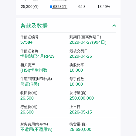
25,300(点)
68236牛
65.3
13.49%
条款及数据
牛熊证编号
到期日(距离到期日)
57584
2029-04-27(994日)
牛熊证名称
最後交易日
恒指法巴4月RP29
2029-04-26
相关资产
换股比率
(HSI)恒生指数
10,000
牛证/熊证(N/R种类)
每手份数
熊证(R类)
10,000
收回价(点)
发行量(份)
26,500
250,000,000
行使价(点)
上市日
26,600
2026-05-15
财务费用(每年%)
街货量(份)
不适用(不适用%)
25,690,000