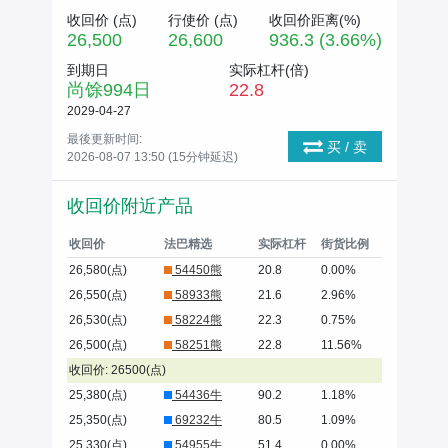
收回价 (
点
)
行使价 (
点
)
收回价距离(%)
26,500
26,600
936.3 (3.66%)
到期日
实际杠杆(倍)
尚馀
994
日
22.8
2029-04-27
最後更新时间:
买 / 卖
2026-08-07 13:50 (15分钟延迟)
收回价附近产品
收回价
法巴精选
实际杠杆
街货比例
26,580(点)
54450熊
20.8
0.00%
26,550(点)
58933熊
21.6
2.96%
26,530(点)
58224熊
22.3
0.75%
26,500(点)
58251熊
22.8
11.56%
收回价: 26500(点)
25,380(点)
54436牛
90.2
1.18%
25,350(点)
69232牛
80.5
1.09%
25,330(点)
54955牛
51.4
0.00%