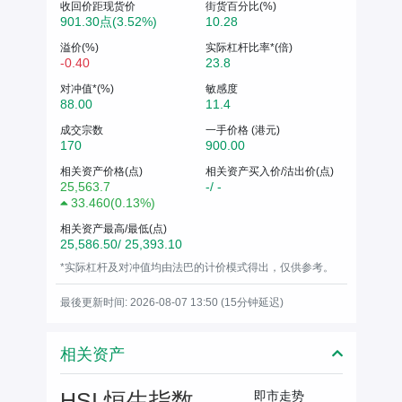
收回价距现货价
街货百分比(%)
901.30点(3.52%)
10.28
溢价(%)
实际杠杆比率*(倍)
-0.40
23.8
对冲值*(%)
敏感度
88.00
11.4
成交宗数
一手价格 (港元)
170
900.00
相关资产价格(点)
相关资产买入价/沽出价(点)
25,563.7
-/ -
33.460
(
0.13%
)
相关资产最高/最低(点)
25,586.50/ 25,393.10
*实际杠杆及对冲值均由法巴的计价模式得出，仅供参考。
最後更新时间: 2026-08-07 13:50 (15分钟延迟)
相关资产
HSI 恒生指数
即市走势