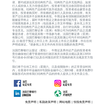
请、要约或游说买卖结构性产品。结构性产品并无抵押品，如发
行人或担保人无力偿债或违约，投资者可能无法收回部份或全部
应收款项。结构性产品价格可急升或急跌，投资者或会蒙受全盘
损失。投资者购买时，所依赖的是发行人及担保人的信誉。有关
资产过往表现并不反映将来表现。牛熊证备有强制赎回机制而可
能被提早终止，届时 R类牛熊证之剩余价值可能为零。投资者应
仔细查阅基本上市文件（包括基本上市文件增编）及补充上市文
件内有关结构性产品之相关风险及详情，自行评估风险，并谘询
专业意见。法国巴黎证券（亚洲）有限公司为结构性产品之流通
量提供者，亦可能是其唯一巿场参与者。法国巴黎证券（亚洲）
有限公司、法国巴黎银行香港分行及其联属公司均不对结构性产
品: (i) 能否于预定上市日上市; 及(ii)其上市后之流通量，作出任何
声明或保证。*请参阅上市文件内有关恒生指数的免责声明。
法国巴黎银行认股证（窝轮）、牛熊证及界内证产品的投资者有
责任确保他们遵守香港特别行政区相关法律及法规以及第13959
号行政命令(经修订)以及任何随后的官方指南的相关法规及官方指
引。
我们将于任何工作日（星期六、日及假期除外）的正常营业时间
内，在香港中环金融街8号国际金融中心二期63楼，依要求免费印
刷版形式向持有我们结构性产品的持有人提供上市文件及公告。
免责声明
|
私隐政策声明
|
网站地图
|
恒指免责声明
|