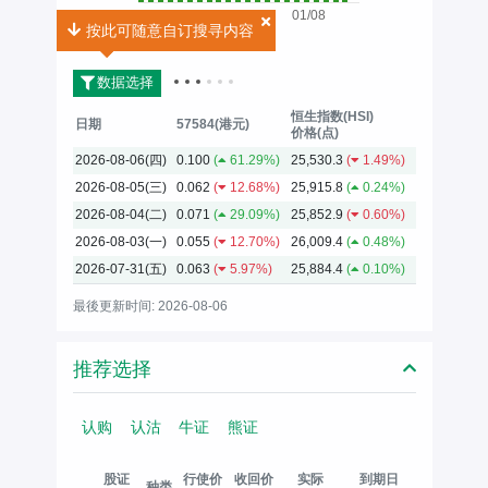
01/08
按此可随意自订搜寻内容
按此可随意自订搜寻内容
2026
数据选择
恒生指数(HSI)
日期
57584(港元)
价格(点)
2026-08-06(四)
0.100
(
61.29%)
25,530.3
(
1.49%)
2026-08-05(三)
0.062
(
12.68%)
25,915.8
(
0.24%)
2026-08-04(二)
0.071
(
29.09%)
25,852.9
(
0.60%)
2026-08-03(一)
0.055
(
12.70%)
26,009.4
(
0.48%)
2026-07-31(五)
0.063
(
5.97%)
25,884.4
(
0.10%)
最後更新时间: 2026-08-06
推荐选择
认购
认沽
牛证
熊证
股证
行使价
收回价
实际
到期日
种类