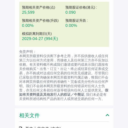
预期相关资产价格(
点
)
预期股证价格(港元) :
25,599
0.090
预期相关资产价格(升跌)
预期股证升跌 :
0.00%
0.00%
模拟距离到期日(天)
2029-04-27
(994天)
免责声明：
本网页所载资料仅供阁下参考之用，并不拟供接收人或任何
第三方以任何方式使用，而接收人及任何第三方亦不应加以
依赖。有关资料概不构成我们邀请或要约或表示我们愿按有
关价格购买丶出售丶订立丶出让丶终止或结算任何证券或交
易，亦不购成对达成任何交易的任何意见或建议。尽管我们
已采取合理查询确保本网页所载资料均属正确，惟我们不会
对本网页所载任何资料的准确性丶完备或充分性作出任何声
明。我们不会就本网页所载资料的任何错误对任何人士负
责，亦无任何义务就任何该等错误向任何人士提供意见。
假
如有关资料提及其他发行人的权证／牛熊证
, 我们未必是有
关资料所述结构性产品的发行人或所述交易的任何一方。
相关文件