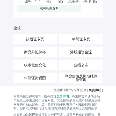
编号
(点)
(点)
杠杆(倍)
(年-月-日)
没有相关资料
捷径
认股证专页
牛熊证专页
商品外汇价格
港股通资金流
收市竞价变化
业绩公布
剩馀价值及到期结算
牛熊证街货图
价查询
资讯由 财经智珠网 提供 [
免责声明
]
重要法律及规管资料 - 请先阅读
免责声明
。香港网页所述的金融
产品仅以香港居民为目标对象。其他国家的居民或不能使用这些
网站的产品及服务。进一步资料请参阅有关个别服务的销售限
制。报价或资料的传送可能因为资料提供者或网上交通而延误。
本资料由法国巴黎银行香港分行刊发，其并不构成任何建议、邀