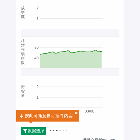
成
2
交
额
1
相
对
80
强
弱
40
指
数
街
2
货
量
1
03/08
按此可随意自订搜寻内容
按此可随意自订搜寻内容
2026
数据选择