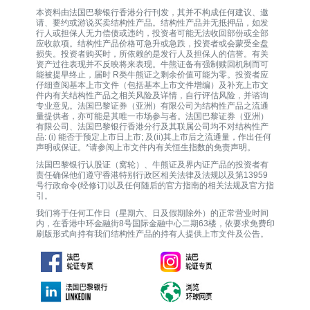
本资料由法国巴黎银行香港分行刊发，其并不构成任何建议、邀
请、要约或游说买卖结构性产品。结构性产品并无抵押品，如发
行人或担保人无力偿债或违约，投资者可能无法收回部份或全部
应收款项。结构性产品价格可急升或急跌，投资者或会蒙受全盘
损失。投资者购买时，所依赖的是发行人及担保人的信誉。有关
资产过往表现并不反映将来表现。牛熊证备有强制赎回机制而可
能被提早终止，届时 R类牛熊证之剩余价值可能为零。投资者应
仔细查阅基本上市文件（包括基本上市文件增编）及补充上市文
件内有关结构性产品之相关风险及详情，自行评估风险，并谘询
专业意见。法国巴黎证券（亚洲）有限公司为结构性产品之流通
量提供者，亦可能是其唯一巿场参与者。法国巴黎证券（亚洲）
有限公司、法国巴黎银行香港分行及其联属公司均不对结构性产
品: (i) 能否于预定上市日上市; 及(ii)其上市后之流通量，作出任何
声明或保证。*请参阅上市文件内有关恒生指数的免责声明。
法国巴黎银行认股证（窝轮）、牛熊证及界内证产品的投资者有
责任确保他们遵守香港特别行政区相关法律及法规以及第13959
号行政命令(经修订)以及任何随后的官方指南的相关法规及官方指
引。
我们将于任何工作日（星期六、日及假期除外）的正常营业时间
内，在香港中环金融街8号国际金融中心二期63楼，依要求免费印
刷版形式向持有我们结构性产品的持有人提供上市文件及公告。