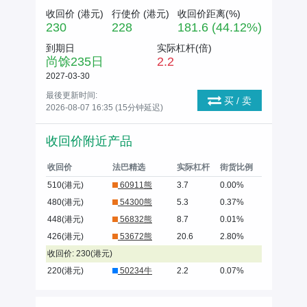
收回价 (
港元
)
行使价 (
港元
)
收回价距离(%)
230
228
181.6 (44.12%)
到期日
实际杠杆(倍)
尚馀
235
日
2.2
2027-03-30
最後更新时间:
买 / 卖
2026-08-07 16:35 (15分钟延迟)
收回价附近产品
收回价
法巴精选
实际杠杆
街货比例
510(港元)
60911熊
3.7
0.00%
480(港元)
54300熊
5.3
0.37%
448(港元)
56832熊
8.7
0.01%
426(港元)
53672熊
20.6
2.80%
收回价: 230(港元)
220(港元)
50234牛
2.2
0.07%