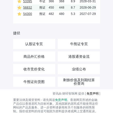
53395
牛证
366
368
8.9
2028-03-31
56832
熊证
450
448
8.7
2028-06-29
54300
熊证
482
480
5.3
2027-07-29
捷径
认股证专页
牛熊证专页
商品外汇价格
港股通资金流
收市竞价变化
业绩公布
剩馀价值及到期结算
牛熊证街货图
价查询
资讯由 财经智珠网 提供 [
免责声明
]
重要法律及规管资料 - 请先阅读
免责声明
。香港网页所述的金融
产品仅以香港居民为目标对象。其他国家的居民或不能使用这些
网站的产品及服务。进一步资料请参阅有关个别服务的销售限
制。报价或资料的传送可能因为资料提供者或网上交通而延误。