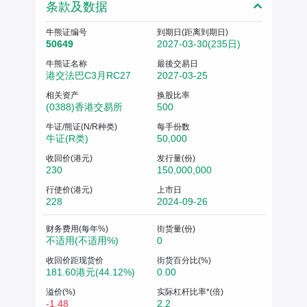
条款及数据
牛熊证编号
到期日(距离到期日)
50649
2027-03-30(235日)
牛熊证名称
最後交易日
港交法巴C3月RC27
2027-03-25
相关资产
换股比率
(0388)香港交易所
500
牛证/熊证(N/R种类)
每手份数
牛证(R类)
50,000
收回价(港元)
发行量(份)
230
150,000,000
行使价(港元)
上市日
228
2024-09-26
财务费用(每年%)
街货量(份)
不适用(不适用%)
0
收回价距现货价
街货百分比(%)
181.60港元(44.12%)
0.00
溢价(%)
实际杠杆比率*(倍)
-1.48
2.2