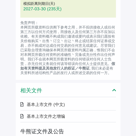
模拟距离到期日(天)
2027-03-30
(235天)
免责声明：
本网页所载资料仅供阁下参考之用，并不拟供接收人或任何
第三方以任何方式使用，而接收人及任何第三方亦不应加以
依赖。有关资料概不构成我们邀请或要约或表示我们愿按有
关价格购买丶出售丶订立丶出让丶终止或结算任何证券或交
易，亦不购成对达成任何交易的任何意见或建议。尽管我们
已采取合理查询确保本网页所载资料均属正确，惟我们不会
对本网页所载任何资料的准确性丶完备或充分性作出任何声
明。我们不会就本网页所载资料的任何错误对任何人士负
责，亦无任何义务就任何该等错误向任何人士提供意见。
假
如有关资料提及其他发行人的权证／牛熊证
, 我们未必是有
关资料所述结构性产品的发行人或所述交易的任何一方。
相关文件
基本上市文件 (中文)
基本上市文件之增编
牛熊证文件及公告