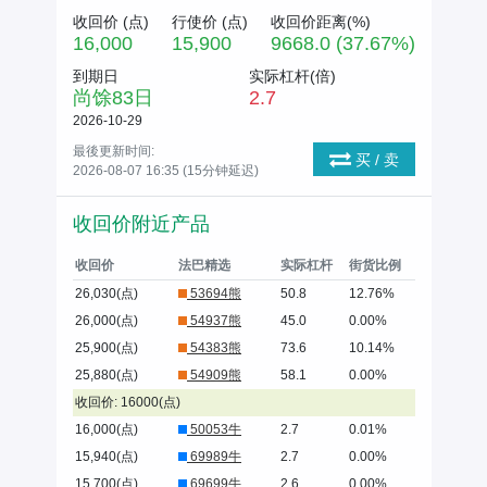
收回价 (
点
)
行使价 (
点
)
收回价距离(%)
16,000
15,900
9668.0 (37.67%)
到期日
实际杠杆(倍)
尚馀
83
日
2.7
2026-10-29
最後更新时间:
买 / 卖
2026-08-07 16:35 (15分钟延迟)
收回价附近产品
收回价
法巴精选
实际杠杆
街货比例
26,030(点)
53694熊
50.8
12.76%
26,000(点)
54937熊
45.0
0.00%
25,900(点)
54383熊
73.6
10.14%
25,880(点)
54909熊
58.1
0.00%
收回价: 16000(点)
16,000(点)
50053牛
2.7
0.01%
15,940(点)
69989牛
2.7
0.00%
15,700(点)
69699牛
2.6
0.00%