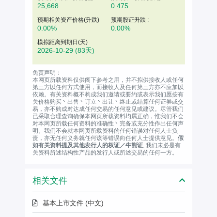
25,668
0.475
预期相关资产价格(升跌)
预期股证升跌 :
0.00%
0.00%
模拟距离到期日(天)
2026-10-29
(83天)
免责声明：
本网页所载资料仅供阁下参考之用，并不拟供接收人或任何
第三方以任何方式使用，而接收人及任何第三方亦不应加以
依赖。有关资料概不构成我们邀请或要约或表示我们愿按有
关价格购买丶出售丶订立丶出让丶终止或结算任何证券或交
易，亦不购成对达成任何交易的任何意见或建议。尽管我们
已采取合理查询确保本网页所载资料均属正确，惟我们不会
对本网页所载任何资料的准确性丶完备或充分性作出任何声
明。我们不会就本网页所载资料的任何错误对任何人士负
责，亦无任何义务就任何该等错误向任何人士提供意见。
假
如有关资料提及其他发行人的权证／牛熊证
, 我们未必是有
关资料所述结构性产品的发行人或所述交易的任何一方。
相关文件
基本上市文件 (中文)