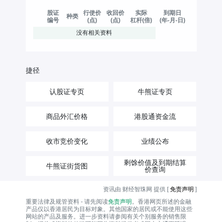
股证
行使价
收回价
实际
到期日
种类
编号
(点)
(点)
杠杆(倍)
(年-月-日)
没有相关资料
捷径
认股证专页
牛熊证专页
商品外汇价格
港股通资金流
收市竞价变化
业绩公布
剩馀价值及到期结算
牛熊证街货图
价查询
资讯由 财经智珠网 提供 [
免责声明
]
重要法律及规管资料 - 请先阅读
免责声明
。香港网页所述的金融
产品仅以香港居民为目标对象。其他国家的居民或不能使用这些
网站的产品及服务。进一步资料请参阅有关个别服务的销售限