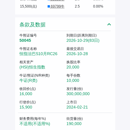
15,500(点)
69799牛
2.5
0.00%
条款及数据
牛熊证编号
到期日(距离到期日)
50045
2026-10-29(83日)
牛熊证名称
最後交易日
恒指法巴S10月RC26
2026-10-28
相关资产
换股比率
(HSI)恒生指数
20,000
牛证/熊证(N/R种类)
每手份数
牛证(R类)
10,000
收回价(点)
发行量(份)
16,000
300,000,000
行使价(点)
上市日
15,900
2024-02-21
财务费用(每年%)
街货量(份)
不适用(不适用%)
190,000