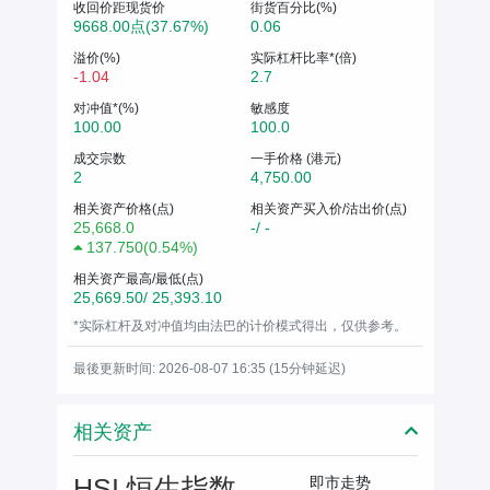
收回价距现货价
街货百分比(%)
9668.00点(37.67%)
0.06
溢价(%)
实际杠杆比率*(倍)
-1.04
2.7
对冲值*(%)
敏感度
100.00
100.0
成交宗数
一手价格 (港元)
2
4,750.00
相关资产价格(点)
相关资产买入价/沽出价(点)
25,668.0
-/ -
137.750
(
0.54%
)
相关资产最高/最低(点)
25,669.50/ 25,393.10
*实际杠杆及对冲值均由法巴的计价模式得出，仅供参考。
最後更新时间: 2026-08-07 16:35 (15分钟延迟)
相关资产
HSI 恒生指数
即市走势