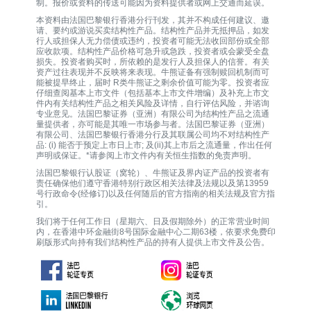
制。报价或资料的传送可能因为资料提供者或网上交通而延误。
本资料由法国巴黎银行香港分行刊发，其并不构成任何建议、邀
请、要约或游说买卖结构性产品。结构性产品并无抵押品，如发
行人或担保人无力偿债或违约，投资者可能无法收回部份或全部
应收款项。结构性产品价格可急升或急跌，投资者或会蒙受全盘
损失。投资者购买时，所依赖的是发行人及担保人的信誉。有关
资产过往表现并不反映将来表现。牛熊证备有强制赎回机制而可
能被提早终止，届时 R类牛熊证之剩余价值可能为零。投资者应
仔细查阅基本上市文件（包括基本上市文件增编）及补充上市文
件内有关结构性产品之相关风险及详情，自行评估风险，并谘询
专业意见。法国巴黎证券（亚洲）有限公司为结构性产品之流通
量提供者，亦可能是其唯一巿场参与者。法国巴黎证券（亚洲）
有限公司、法国巴黎银行香港分行及其联属公司均不对结构性产
品: (i) 能否于预定上市日上市; 及(ii)其上市后之流通量，作出任何
声明或保证。*请参阅上市文件内有关恒生指数的免责声明。
法国巴黎银行认股证（窝轮）、牛熊证及界内证产品的投资者有
责任确保他们遵守香港特别行政区相关法律及法规以及第13959
号行政命令(经修订)以及任何随后的官方指南的相关法规及官方指
引。
我们将于任何工作日（星期六、日及假期除外）的正常营业时间
内，在香港中环金融街8号国际金融中心二期63楼，依要求免费印
刷版形式向持有我们结构性产品的持有人提供上市文件及公告。