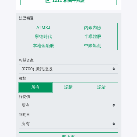
1211 相關牛熊證
認股證搜尋條件
法巴精選
ATMXJ
內銀內險
寧德時代
半導體股
本地金融股
中際旭創
相關資產
(0700) 騰訊控股
種類
所有
認購
認沽
行使價
所有
到期日
所有
將上市