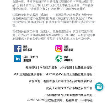
有限公司、法國巴黎銀行香港分行及其聯屬公司均不對結構性產
品: (i) 能否於預定上市日上市; 及(ii)其上市後之流通量，作出任何
聲明或保證。*請參閱上市文件內有關恒生指數的免責聲明。
法國巴黎銀行認股證（窩輪）、牛熊證及界內證產品的投資者有
責任確保他們遵守香港特別行政區相關法律及法規以及第13959
號行政命令(經修訂)以及任何隨後的官方指南的相關法規及官方指
引。
我們將於任何工作日（星期六、日及假期除外）的正常營業時間
內，在香港中環金融街8號國際金融中心二期63樓，依要求免費印
刷版形式向持有我們結構性產品的持有人提供上市文件及公告。
免責聲明
|
私隱政策聲明
|
網站地圖
|
恒指免責聲明
|
納斯達克指數免責聲明
|
MSCI中國A50互聯互通指數免責聲明
|
常見問題
|
有關香港上市結構性產品市場的新聞稿
|
提高上市結構性產品市場監管的指引
|
上市結構性產品流通量供應的業界準則
|
© 2007-
2026
法巴輪證網站。 版權所有，不得轉載。