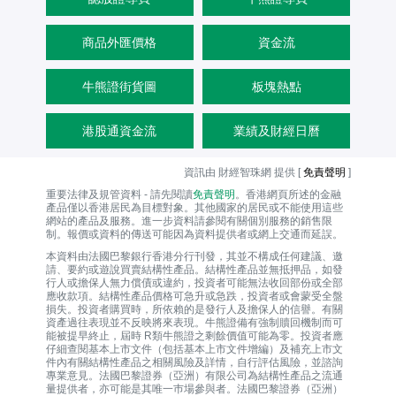
商品外匯價格
資金流
牛熊證街貨圖
板塊熱點
港股通資金流
業績及財經日曆
資訊由 財經智珠網 提供 [
免責聲明
]
重要法律及規管資料 - 請先閱讀
免責聲明
。香港網頁所述的金融
產品僅以香港居民為目標對象。其他國家的居民或不能使用這些
網站的產品及服務。進一步資料請參閱有關個別服務的銷售限
制。報價或資料的傳送可能因為資料提供者或網上交通而延誤。
本資料由法國巴黎銀行香港分行刊發，其並不構成任何建議、邀
請、要約或遊說買賣結構性產品。結構性產品並無抵押品，如發
行人或擔保人無力償債或違約，投資者可能無法收回部份或全部
應收款項。結構性產品價格可急升或急跌，投資者或會蒙受全盤
損失。投資者購買時，所依賴的是發行人及擔保人的信譽。有關
資產過往表現並不反映將來表現。牛熊證備有強制贖回機制而可
能被提早終止，屆時 R類牛熊證之剩餘價值可能為零。投資者應
仔細查閱基本上市文件（包括基本上市文件增編）及補充上市文
件內有關結構性產品之相關風險及詳情，自行評估風險，並諮詢
專業意見。法國巴黎證券（亞洲）有限公司為結構性產品之流通
量提供者，亦可能是其唯一巿場參與者。法國巴黎證券（亞洲）