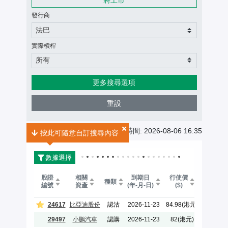
發行商
法巴
實際槓桿
所有
更多搜尋選項
重設
認股證搜尋結果
共
12
個搜尋結果
最後更新時間: 2026-08-06 16:35
按此可隨意自訂搜尋內容
數據選擇
實際
股證
相關
到期日
行使價
種類
槓桿
編號
資產
(年-月-日)
($)
(倍)
24617
比亞迪股份
認沽
2026-11-23
84.98(港元)
5.9
29497
小鵬汽車
認購
2026-11-23
82(港元)
5.3